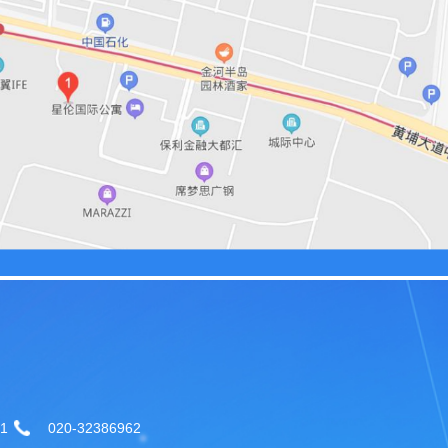
1
020-32386962